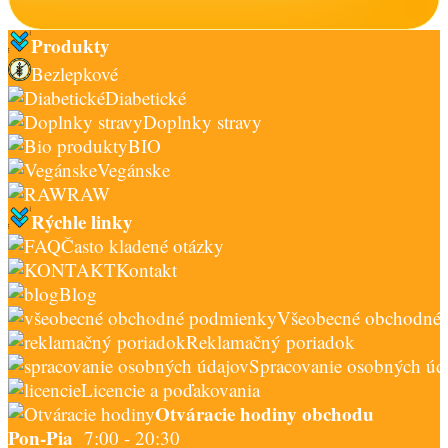
Produkty
Bezlepkové
Diabetické
Doplnky stravy
BIO
Vegánske
RAW
Rýchle linky
Často kladené otázky
Kontakt
Blog
Všeobecné obchodné
Reklamačný poriadok
Spracovanie osobných úd
Licencie a poďakovania
Otváracie hodiny obchodu
Pon-Pia
7:00 - 20:30