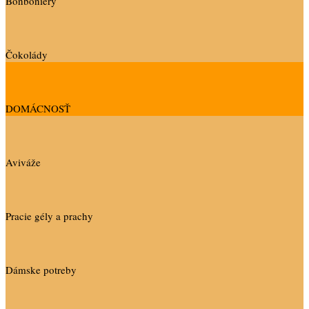
Bonboniéry
Čokolády
DOMÁCNOSŤ
Aviváže
Pracie gély a prachy
Dámske potreby