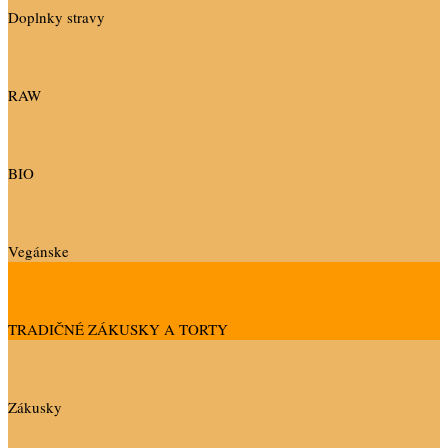
Doplnky stravy
RAW
BIO
Vegánske
TRADIČNÉ ZÁKUSKY A TORTY
Zákusky