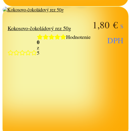
1,80
€
s
Kokosovo-čokoládový rez 50g
Hodnotenie
DPH
0
z
5