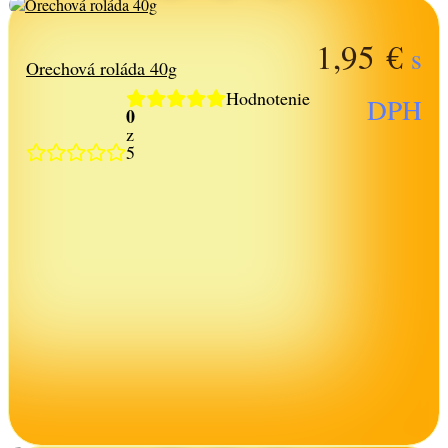
1,95
€
s
Orechová roláda 40g
Hodnotenie
DPH
0
z
5