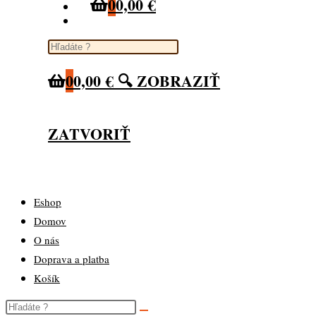
0
0,00
€
Toggle website search
0
0,00
€
🔍 ZOBRAZIŤ
ZATVORIŤ
Eshop
Domov
O nás
Doprava a platba
Košík