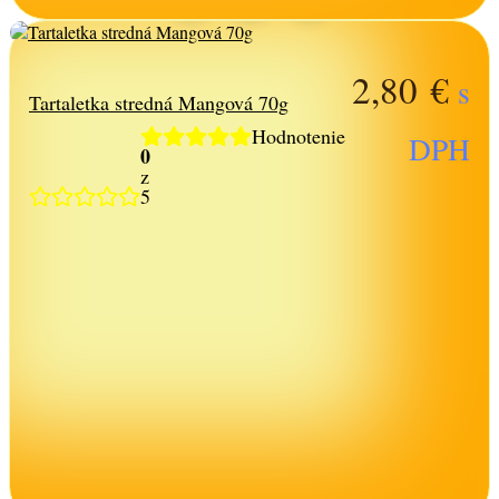
2,80
€
s
Tartaletka stredná Mangová 70g
Hodnotenie
DPH
0
z
5