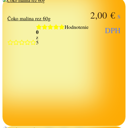
2,00
€
s
Čoko malina rez 60g
Hodnotenie
DPH
0
z
5