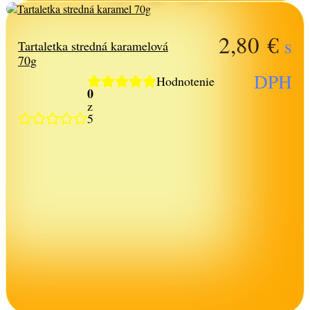
2,80
€
s
Tartaletka stredná karamelová
70g
DPH
Hodnotenie
0
z
5