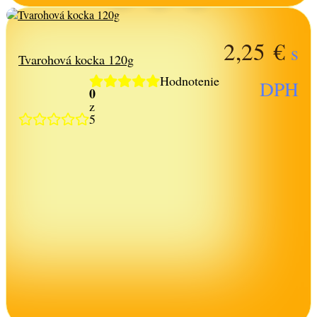
2,25
€
s
Tvarohová kocka 120g
Hodnotenie
DPH
0
z
5