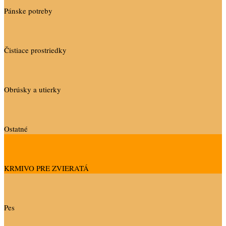
Pánske potreby
Čistiace prostriedky
Obrúsky a utierky
Ostatné
KRMIVO PRE ZVIERATÁ
Pes