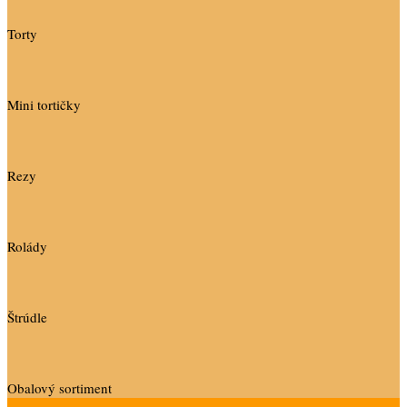
Torty
Mini tortičky
Rezy
Rolády
Štrúdle
Obalový sortiment