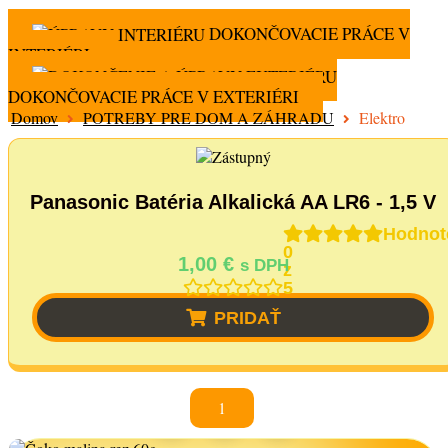
DOKONČOVACIE PRÁCE V
INTERIÉRI
DOKONČOVACIE PRÁCE V EXTERIÉRI
Domov
POTREBY PRE DOM A ZÁHRADU
Elektro
Panasonic Batéria Alkalická AA LR6 - 1,5 V
Hodnot
0
1,00
€
s DPH
z
5
PRIDAŤ
1