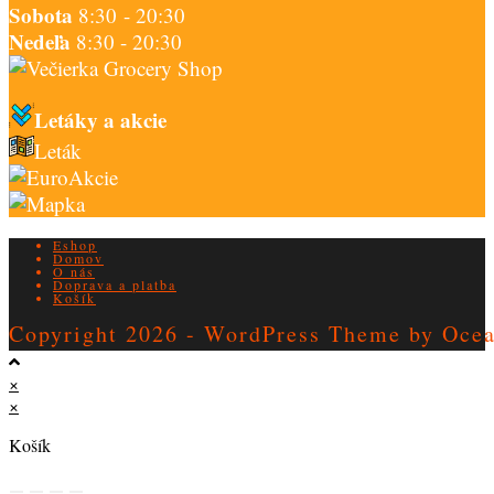
Sobota
8:30 - 20:30
Nedeľa
8:30 - 20:30
Letáky a akcie
Leták
Akcie
Eshop
Domov
O nás
Doprava a platba
Košík
Copyright 2026 - WordPress Theme by Oc
×
×
Košík