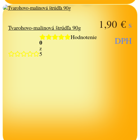
1,90
€
s
Tvarohovo-malinová štrúdľa 90g
Hodnotenie
DPH
0
z
5