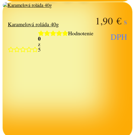
1,90
€
s
Karamelová roláda 40g
Hodnotenie
DPH
0
z
5