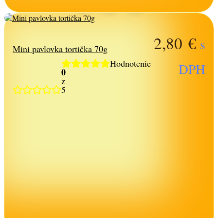
2,80
€
s
Mini pavlovka tortička 70g
Hodnotenie
DPH
0
z
5