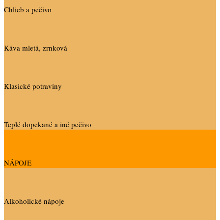
Chlieb a pečivo
Káva mletá, zrnková
Klasické potraviny
Teplé dopekané a iné pečivo
NÁPOJE
Alkoholické nápoje