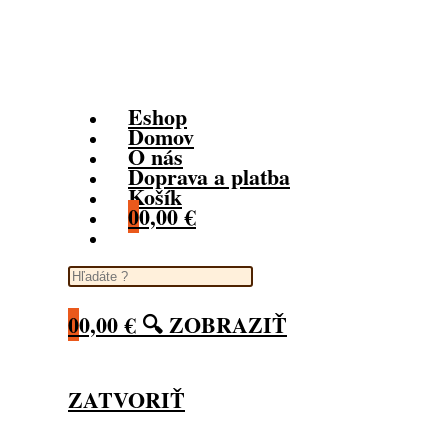
www.vecierkashop.sk
Eshop
Domov
O nás
Doprava a platba
Košík
0
0,00
€
Toggle website search
0
0,00
€
🔍 ZOBRAZIŤ
ZATVORIŤ