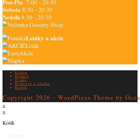
Pon-Pia
7:00 - 20:30
Sobota
8:30 - 20:30
Nedeľa
8:30 - 20:30
Letáky a akcie
Leták
Akcie
Eshop
Domov
O nás
Doprava a platba
Košík
Copyright 2026 - WordPress Theme by Oc
×
×
Košík