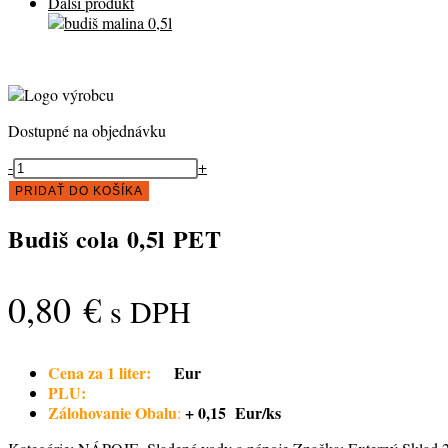
Ďalší produkt
Dostupné na objednávku
množstvo
-
+
Budiš
PRIDAŤ DO KOŠÍKA
cola
0,5l
Budiš cola 0,5l PET
PET
0,80
€
s DPH
Cena za 1 liter:
Eur
PLU:
Zálohovanie Obalu
+ 0,15 Eur/ks
: