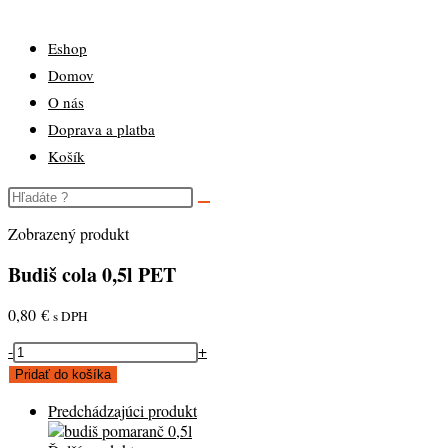
Eshop
Domov
O nás
Doprava a platba
Košík
Zobrazený produkt
Budiš cola 0,5l PET
0,80
€
s DPH
množstvo
-
+
Budiš
Pridať do košíka
cola
0,5l
Predchádzajúci produkt
PET