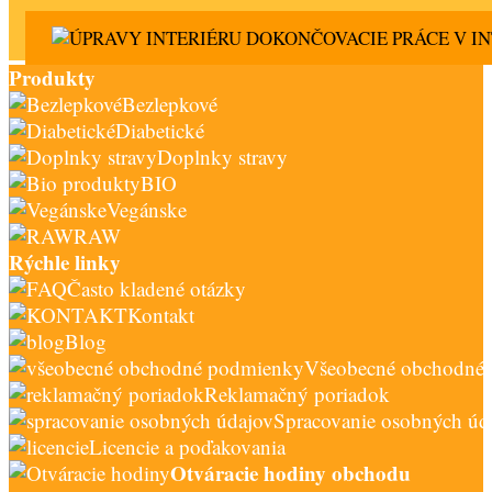
DOKONČOVACIE PRÁCE V IN
Produkty
Bezlepkové
Diabetické
Doplnky stravy
BIO
Vegánske
RAW
Rýchle linky
Často kladené otázky
Kontakt
Blog
Všeobecné obchodné
Reklamačný poriadok
Spracovanie osobných úd
Licencie a poďakovania
Otváracie hodiny obchodu