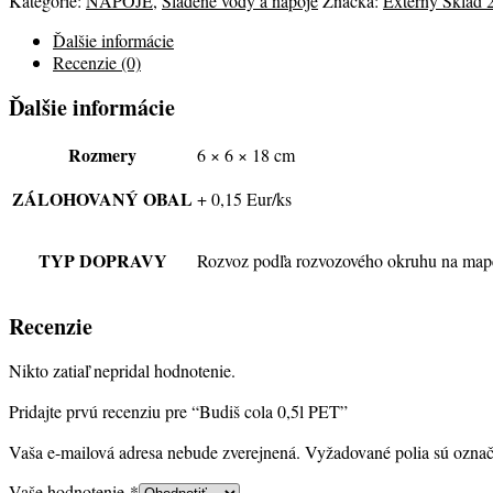
Kategórie:
NÁPOJE
,
Sladené vody a nápoje
Značka:
Externý Sklad 
Ďalšie informácie
Recenzie (0)
Ďalšie informácie
Rozmery
6 × 6 × 18 cm
ZÁLOHOVANÝ OBAL
+ 0,15 Eur/ks
TYP DOPRAVY
Rozvoz podľa rozvozového okruhu na map
Recenzie
Nikto zatiaľ nepridal hodnotenie.
Pridajte prvú recenziu pre “Budiš cola 0,5l PET”
Vaša e-mailová adresa nebude zverejnená.
Vyžadované polia sú ozna
Vaše hodnotenie
*