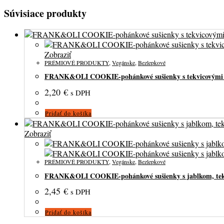
Súvisiace produkty
Zobraziť
PRÉMIOVÉ PRODUKTY
,
Vegánske
,
Bezlepkové
FRANK&OLI COOKIE-pohánkové sušienky s tekvicovými s
2,20
€
s DPH
Pridať do košíka
Zobraziť
PRÉMIOVÉ PRODUKTY
,
Vegánske
,
Bezlepkové
FRANK&OLI COOKIE-pohánkové sušienky s jablkom, tekvi
2,45
€
s DPH
Pridať do košíka