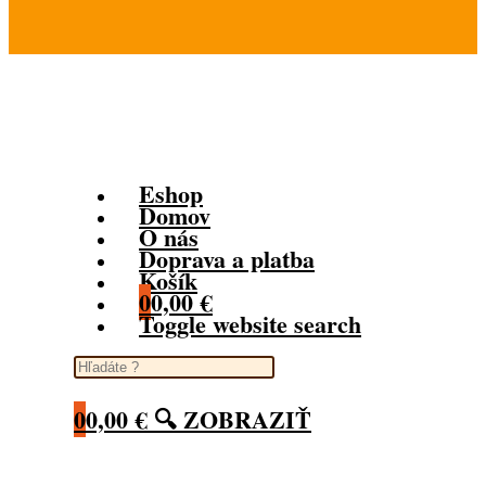
www.vecierkashop.sk
Eshop
Domov
O nás
Doprava a platba
Košík
0
0,00
€
Toggle website search
0
0,00
€
🔍 ZOBRAZIŤ