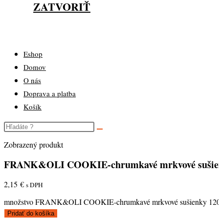
ZATVORIŤ
Eshop
Domov
O nás
Doprava a platba
Košík
Zobrazený produkt
FRANK&OLI COOKIE-chrumkavé mrkvové suši
2,15
€
s DPH
množstvo FRANK&OLI COOKIE-chrumkavé mrkvové sušienky 12
Pridať do košíka