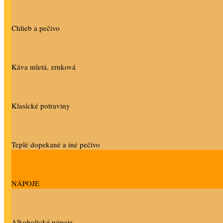
Chlieb a pečivo
Káva mletá, zrnková
Klasické potraviny
Teplé dopekané a iné pečivo
NÁPOJE
Alkoholické nápoje