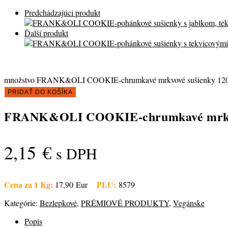
Predchádzajúci produkt
Ďalší produkt
množstvo FRANK&OLI COOKIE-chrumkavé mrkvové sušienky 12
PRIDAŤ DO KOŠÍKA
FRANK&OLI COOKIE-chrumkavé mrkvo
2,15
€
s DPH
Cena za 1 Kg:
PLU:
17,90 Eur
8579
Kategórie:
Bezlepkové
,
PRÉMIOVÉ PRODUKTY
,
Vegánske
Popis