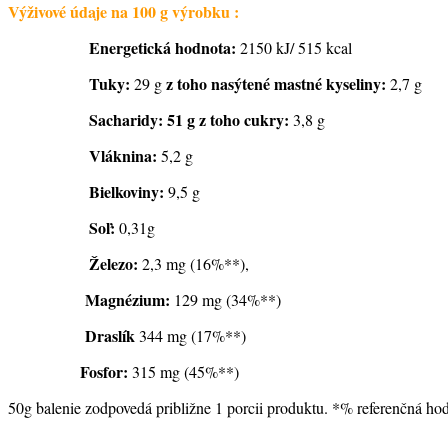
Výživové údaje na 100 g výrobku :
Energetická hodnota:
2150 kJ/ 515 kcal
Tuky:
z toho nasýtené mastné kyseliny:
29 g
2,7 g
Sacharidy: 51 g z toho cukry:
3,8 g
Vláknina:
5,2 g
Bielkoviny:
9,5 g
Soľ:
0,31g
Železo:
2,3 mg (16%**),
Magnézium:
129 mg (34%**)
Draslík
344 mg (17%**)
Fosfor:
315 mg (45%**)
50g balenie zodpovedá približne 1 porcii produktu. *% referenčná ho