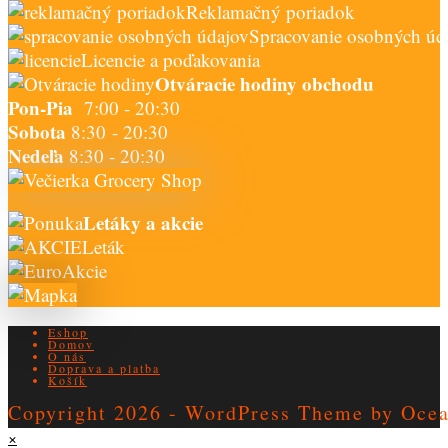
Reklamačný poriadok
Spracovanie osobných úd
Licencie a poďakovania
Otváracie hodiny obchodu
Pon-Pia
7:00 - 20:30
Sobota
8:30 - 20:30
Nedeľa
8:30 - 20:30
Letáky a akcie
Leták
Akcie
Eshop
Domov
O nás
Doprava a platba
Košík
Copyright 2026 - WordPress Theme by Oc
×