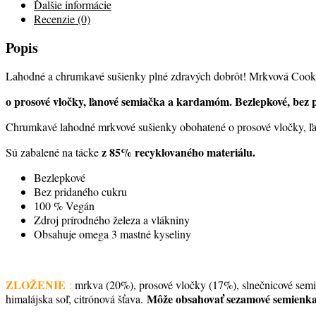
Ďalšie informácie
Recenzie (0)
Popis
Lahodné a chrumkavé sušienky plné zdravých dobrôt! Mrkvová Cook
o prosové vločky, ľanové semiačka a kardamóm. Bezlepkové, bez
Chrumkavé lahodné mrkvové sušienky obohatené o prosové vločky, ľ
z 85% recyklovaného materiálu.
Sú zabalené na tácke
Bezlepkové
Bez pridaného cukru
100 % Vegán
Zdroj prírodného železa a vlákniny
Obsahuje omega 3 mastné kyseliny
ZLOŽENIE
:
mrkva (20%), prosové vločky (17%), slnečnicové semien
Môže obsahovať sezamové semienka,
himalájska soľ, citrónová šťava.