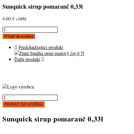
Sunquick sirup pomaranč 0,33l
4,60
€
s DPH
množstvo
Sunquick
Pridať do košíka
sirup
pomaranč
Predchádzajúci produkt
0,33l
Ďalší produkt
množstvo
Sunquick
PRIDAŤ DO KOŠÍKA
sirup
pomaranč
Sunquick sirup pomaranč 0,33l
0,33l