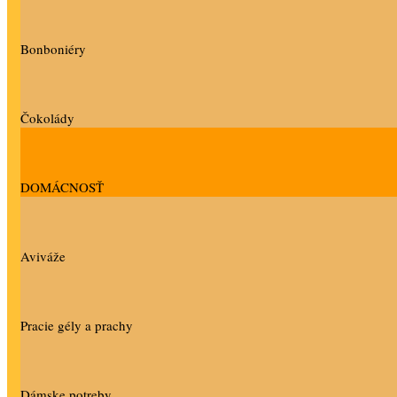
Bonboniéry
Čokolády
DOMÁCNOSŤ
Aviváže
Pracie gély a prachy
Dámske potreby