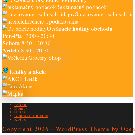
Reklamačný poriadok
Spracovanie osobných úd
Licencie a poďakovania
Otváracie hodiny obchodu
Pon-Pia
7:00 - 20:30
Sobota
8:30 - 20:30
Nedeľa
8:30 - 20:30
Letáky a akcie
Leták
Akcie
Eshop
Domov
O nás
Doprava a platba
Košík
Copyright 2026 - WordPress Theme by Oc