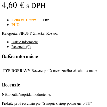
4,60
€
s DPH
Cena za 1 liter:
Eur
PLU:
Kategória:
SIRUPY
Značka:
Rozvoz
Ďalšie informácie
Recenzie (0)
Ďalšie informácie
TYP DOPRAVY
Rozvoz podľa rozvozového okruhu na mape
Recenzie
Nikto zatiaľ nepridal hodnotenie.
Pridajte prvú recenziu pre “Sunquick sirup pomaranč 0,33l”