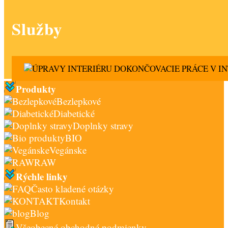
Služby
DOKONČOVACIE PRÁCE V IN
Produkty
Bezlepkové
Diabetické
Doplnky stravy
BIO
Vegánske
RAW
Rýchle linky
Často kladené otázky
Kontakt
Blog
Všeobecné obchodné podmienky