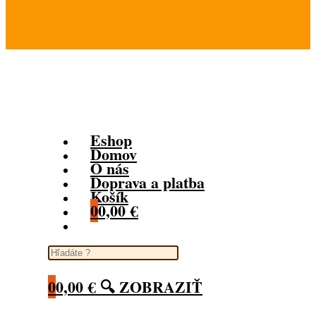
www.vecierkashop.sk
Eshop
Domov
O nás
Doprava a platba
Košík
0
0,00
€
Toggle website search
0
0,00
€
🔍 ZOBRAZIŤ