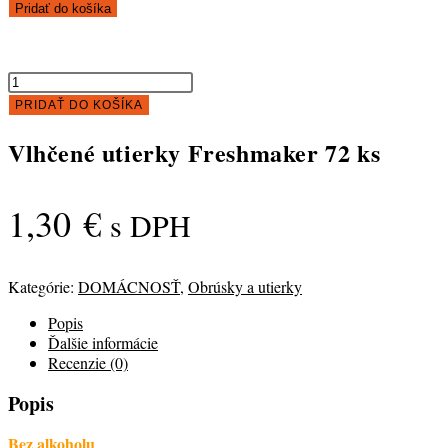
Vlhčené
Pridať do košíka
utierky
Freshmaker
72
množstvo
ks
Vlhčené
PRIDAŤ DO KOŠÍKA
utierky
Freshmaker
Vlhčené utierky Freshmaker 72 ks
72
ks
1,30
€
s DPH
Kategórie:
DOMÁCNOSŤ
,
Obrúsky a utierky
Popis
Ďalšie informácie
Recenzie (0)
Popis
Bez alkoholu