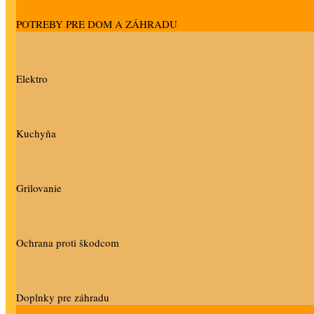
POTREBY PRE DOM A ZÁHRADU
Elektro
Kuchyňa
Grilovanie
Ochrana proti škodcom
Doplnky pre záhradu