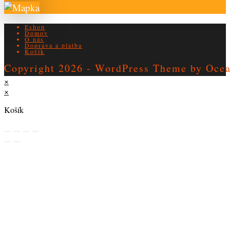
Eshop
Domov
O nás
Doprava a platba
Košík
Copyright 2026 - WordPress Theme by Oc
×
×
Košík