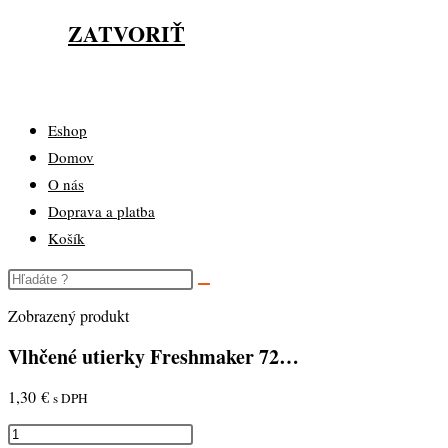
ZATVORIŤ
Eshop
Domov
O nás
Doprava a platba
Košík
Zobrazený produkt
Vlhčené utierky Freshmaker 72…
1,30
€
s DPH
množstvo